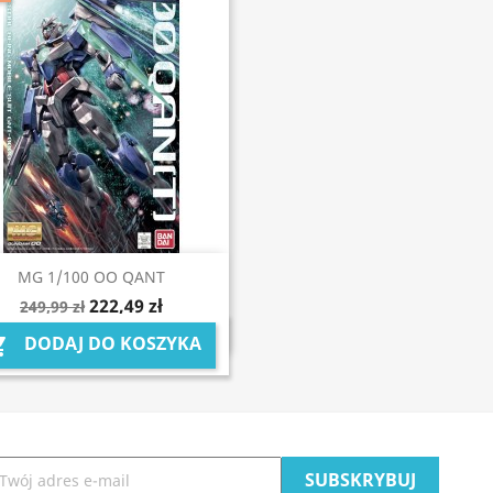
Szybki podgląd

MG 1/100 OO QANT
222,49 zł
249,99 zł
DODAJ DO KOSZYKA
