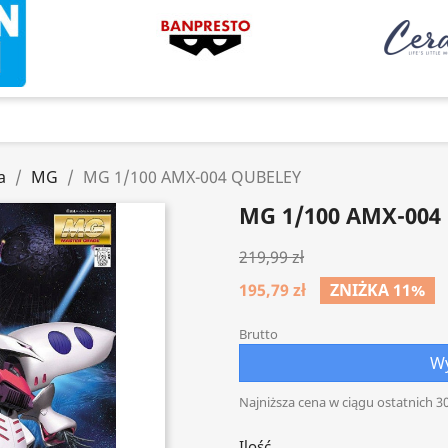
a
MG
MG 1/100 AMX-004 QUBELEY
MG 1/100 AMX-004
219,99 zł
195,79 zł
ZNIŻKA 11%
Brutto
Wy
Najniższa cena w ciągu ostatnich 30
Ilość