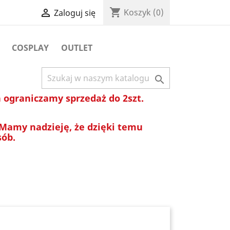
shopping_cart

Koszyk
(0)
Zaloguj się
COSPLAY
OUTLET

ograniczamy sprzedaż do 2szt.
 Mamy nadzieję, że dzięki temu
sób.