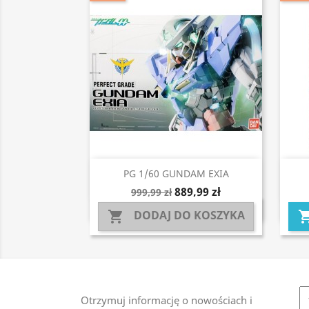
Szybki podgląd

PG 1/60 GUNDAM EXIA
889,99 zł
999,99 zł
DODAJ DO KOSZYKA

Otrzymuj informację o nowościach i