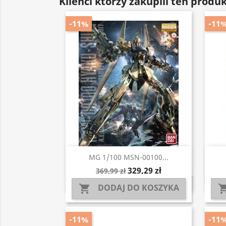
Klienci którzy zakupili ten produk
-11%
-11
Szybki podgląd

MG 1/100 MSN-00100...
329,29 zł
369,99 zł
DODAJ DO KOSZYKA

-11%
-11