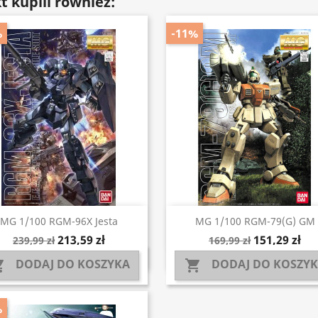
t kupili również:
%
-11%
Szybki podgląd
Szybki podgląd


MG 1/100 RGM-96X Jesta
MG 1/100 RGM-79(G) GM
213,59 zł
151,29 zł
239,99 zł
169,99 zł
DODAJ DO KOSZYKA
DODAJ DO KOSZY


%