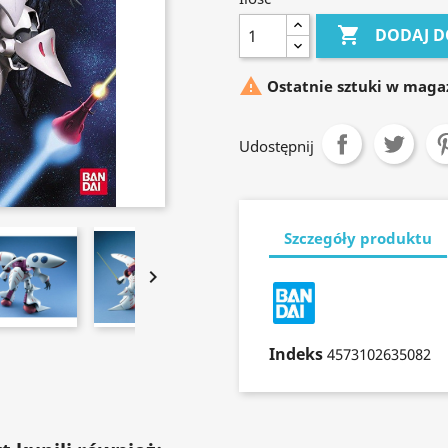

DODAJ D

Ostatnie sztuki w maga
Udostępnij
Szczegóły produktu

Indeks
4573102635082