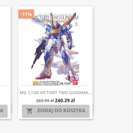
-11%
Szybki podgląd

MG 1/100 VICTORY TWO GUNDAM...
240,29 zł
269,99 zł
KA
DODAJ DO KOSZYKA
