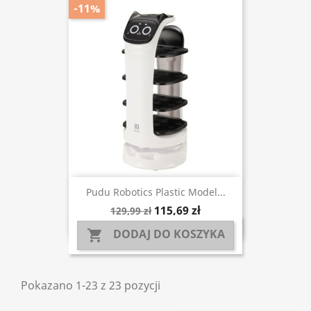
-11%
Pudu Robotics Plastic Model...
115,69 zł
129,99 zł
DODAJ DO KOSZYKA

Pokazano 1-23 z 23 pozycji