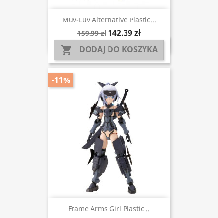
Muv-Luv Alternative Plastic...
142,39 zł
159,99 zł
DODAJ DO KOSZYKA

-11%
Frame Arms Girl Plastic...