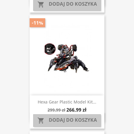
DODAJ DO KOSZYKA

-11%
Hexa Gear Plastic Model Kit...
266,99 zł
299,99 zł
DODAJ DO KOSZYKA
