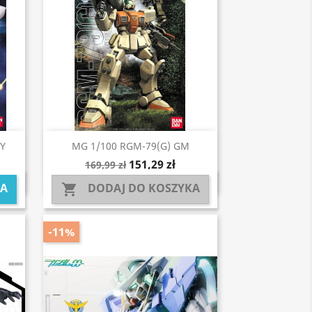
Szybki podgląd

Y
MG 1/100 RGM-79(G) GM
151,29 zł
169,99 zł
KA
DODAJ DO KOSZYKA

-11%