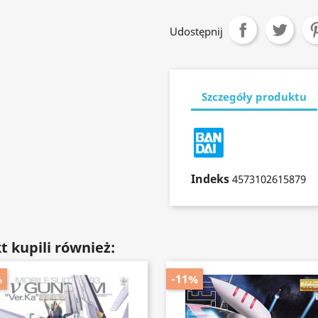
Udostępnij
Szczegóły produktu
Indeks
4573102615879
t kupili również:
%
-11%