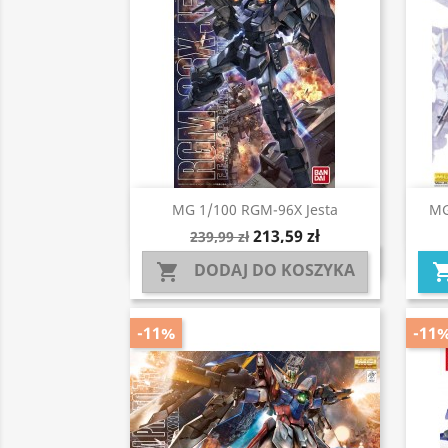
Szybki podgląd

MG 1/100 RGM-96X Jesta
MG
213,59 zł
239,99 zł
DODAJ DO KOSZYKA

-11%
-11