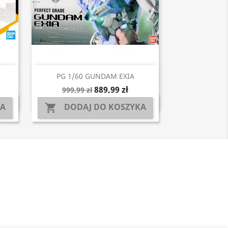
Szybki podgląd

PG 1/60 GUNDAM EXIA
889,99 zł
999,99 zł
KA
DODAJ DO KOSZYKA
