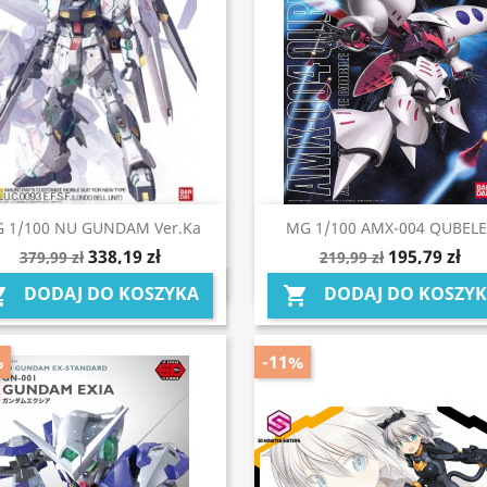
Szybki podgląd
Szybki podgląd


 1/100 NU GUNDAM Ver.Ka
MG 1/100 AMX-004 QUBELE
338,19 zł
195,79 zł
379,99 zł
219,99 zł
DODAJ DO KOSZYKA
DODAJ DO KOSZY


%
-11%