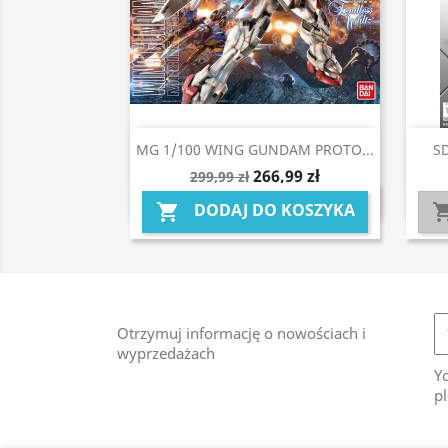
Szybki podgląd

MG 1/100 WING GUNDAM PROTO...
S
266,99 zł
299,99 zł
DODAJ DO KOSZYKA

Otrzymuj informację o nowościach i
wyprzedażach
Y
pl