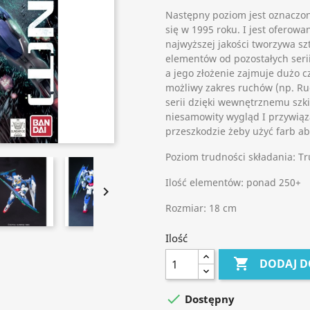
Następny poziom jest oznaczon
się w 1995 roku. I jest oferowan
najwyższej jakości tworzywa s
elementów od pozostałych serii
a jego złożenie zajmuje dużo c
możliwy zakres ruchów (np. Ru
serii dzięki wewnętrznemu szki
niesamowity wygląd I przywiąza
przeszkodzie żeby użyć farb a
Poziom trudności składania: T
Ilość elementów: ponad 250+

Rozmiar: 18 cm
Ilość

DODAJ D

Dostępny