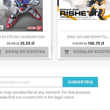
Szybki podgląd
Szybki podgląd


D EX STD 003 GUNDAM EXIA
30MS SIS-G00 RISHETTA...
35,59 zł
106,79 zł
39,99 zł
119,99 zł
DODAJ DO KOSZYKA
DODAJ DO KOSZY


ou may unsubscribe at any moment. For that purpose,
ease find our contact info in the legal notice.