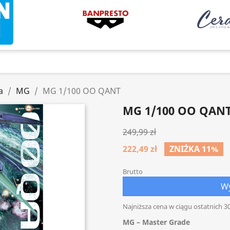
a
MG
MG 1/100 OO QANT
MG 1/100 OO QAN
249,99 zł
222,49 zł
ZNIŻKA 11%
Brutto
Wy
Najniższa cena w ciągu ostatnich 30
MG – Master Grade