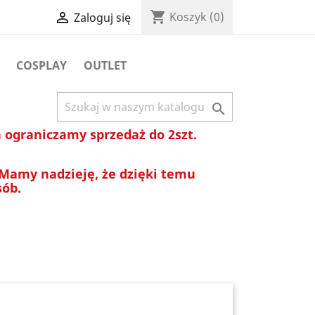
shopping_cart

Koszyk
(0)
Zaloguj się
COSPLAY
OUTLET

ograniczamy sprzedaż do 2szt.
 Mamy nadzieję, że dzięki temu
sób.