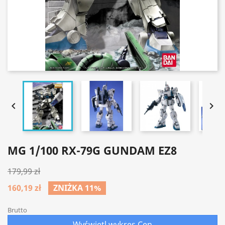


MG 1/100 RX-79G GUNDAM EZ8
179,99 zł
160,19 zł
ZNIŻKA 11%
Brutto
Wyświetl wykres Cen