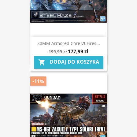
30MM Armored Core VI Fires...
177,99 zł
199,99 zł
DODAJ DO KOSZYKA

-11%