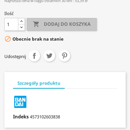
Najniższa cena w ciągu ostatnich 30 dni :
53,39 zł
Ilość

DODAJ DO KOSZYKA

Obecnie brak na stanie
Udostępnij
Szczegóły produktu
Indeks
4573102603838