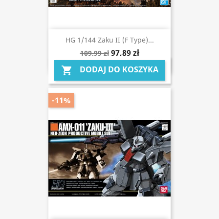
HG 1/144 Zaku II (F Type)...
97,89 zł
109,99 zł
DODAJ DO KOSZYKA

-11%