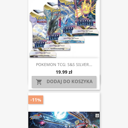
POKEMON TCG: S&S SILVER...
19,99 zł
DODAJ DO KOSZYKA

-11%