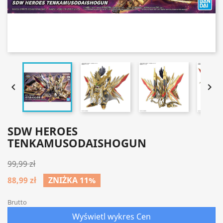


SDW HEROES
TENKAMUSODAISHOGUN
99,99 zł
88,99 zł
ZNIŻKA 11%
Brutto
Wyświetl wykres Cen