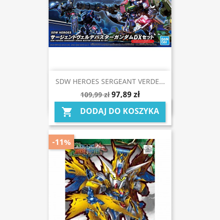
SDW HEROES SERGEANT VERDE...
97,89 zł
109,99 zł
DODAJ DO KOSZYKA

-11%