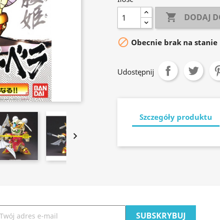

DODAJ D

Obecnie brak na stanie
Udostępnij
Szczegóły produktu
