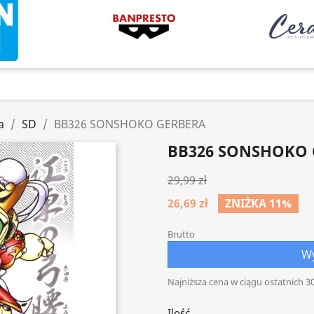
a
SD
BB326 SONSHOKO GERBERA
BB326 SONSHOKO 
29,99 zł
26,69 zł
ZNIŻKA 11%
Brutto
Wy
Najniższa cena w ciągu ostatnich 30
Ilość