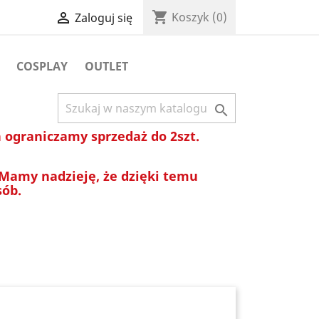
shopping_cart

Koszyk
(0)
Zaloguj się
COSPLAY
OUTLET

ograniczamy sprzedaż do 2szt.
 Mamy nadzieję, że dzięki temu
sób.