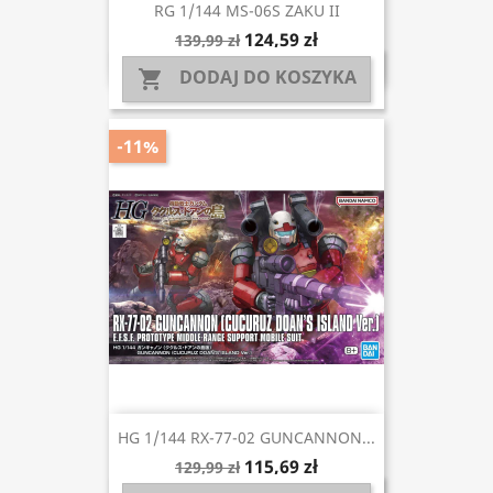
RG 1/144 MS-06S ZAKU II
124,59 zł
139,99 zł
DODAJ DO KOSZYKA

-11%
HG 1/144 RX-77-02 GUNCANNON...
115,69 zł
129,99 zł