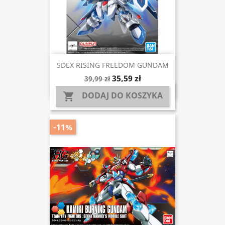
SDEX RISING FREEDOM GUNDAM
35,59 zł
39,99 zł
DODAJ DO KOSZYKA

-11%