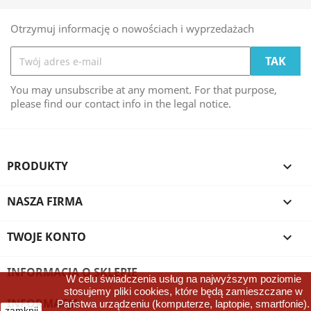
Otrzymuj informację o nowościach i wyprzedażach
You may unsubscribe at any moment. For that purpose,
please find our contact info in the legal notice.
PRODUKTY

NASZA FIRMA

TWOJE KONTO

INFORMACJA O SKLEPIE
W celu świadczenia usług na najwyższym poziomie
stosujemy pliki cookies, które będą zamieszczane w
INFORMACJA

Państwa urządzeniu (komputerze, laptopie, smartfonie).
zamknij