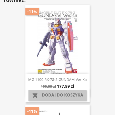
również:
-11%
MG 1100 RX-78-2 GUNDAM Ver.Ka
177,99 zł
199,99 zł
DODAJ DO KOSZYKA

-11%