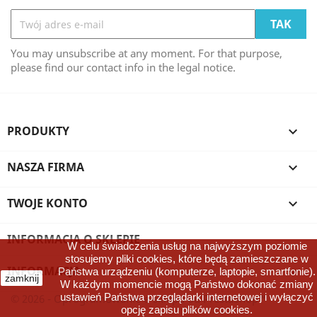
You may unsubscribe at any moment. For that purpose,
please find our contact info in the legal notice.
PRODUKTY

NASZA FIRMA

TWOJE KONTO

INFORMACJA O SKLEPIE
W celu świadczenia usług na najwyższym poziomie
stosujemy pliki cookies, które będą zamieszczane w
INFORMACJA

Państwa urządzeniu (komputerze, laptopie, smartfonie).
zamknij
W każdym momencie mogą Państwo dokonać zmiany
ustawień Państwa przeglądarki internetowej i wyłączyć
© 2026 - Oprogramowanie e-sklepu od PrestaShop™
opcję zapisu plików cookies.