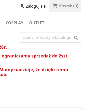
shopping_cart

Koszyk
(0)
Zaloguj się
COSPLAY
OUTLET

26r.
ograniczamy sprzedaż do 2szt.
 Mamy nadzieję, że dzięki temu
sób.