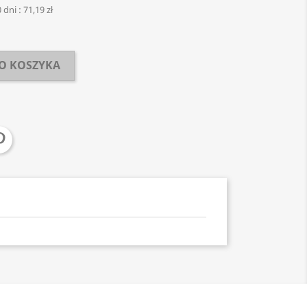
 dni :
71,19 zł
O KOSZYKA