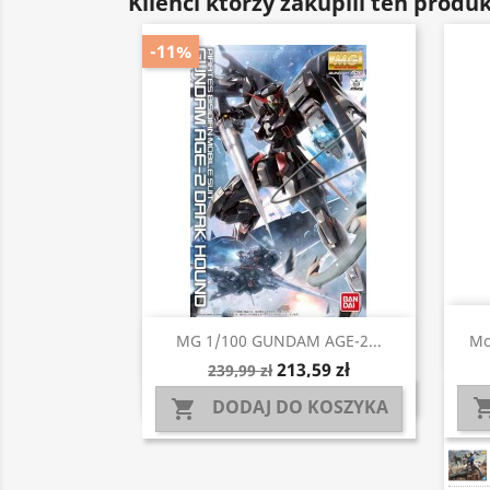
Klienci którzy zakupili ten produk
-11%
Szybki podgląd

MG 1/100 GUNDAM AGE-2...
Mo
213,59 zł
239,99 zł
DODAJ DO KOSZYKA
