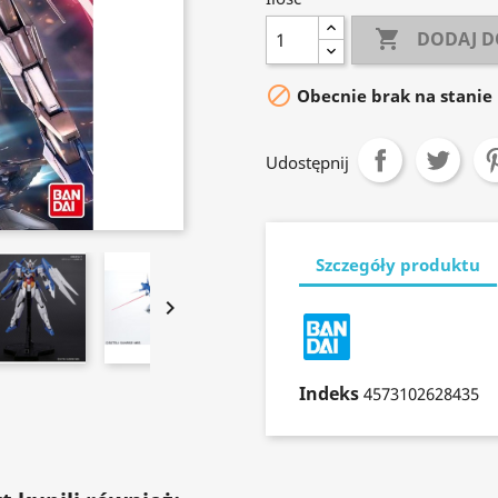

DODAJ D

Obecnie brak na stanie
Udostępnij
Szczegóły produktu

Indeks
4573102628435