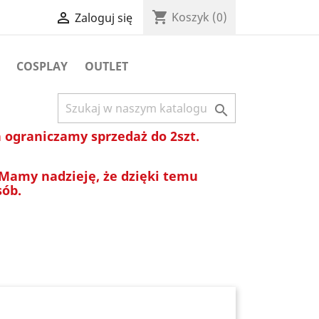
shopping_cart

Koszyk
(0)
Zaloguj się
COSPLAY
OUTLET

ograniczamy sprzedaż do 2szt.
 Mamy nadzieję, że dzięki temu
sób.