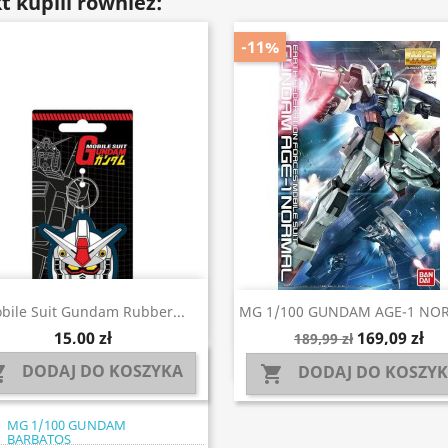
t kupili również:
-11%
Szybki podgląd

Szybki podgląd

bile Suit Gundam Rubber...
MG 1/100 GUNDAM AGE-1 NO
15,00 zł
169,09 zł
189,99 zł
DODAJ DO KOSZYKA

DODAJ DO KOSZY

MG 1/100 GUNDAM
BARBATOS