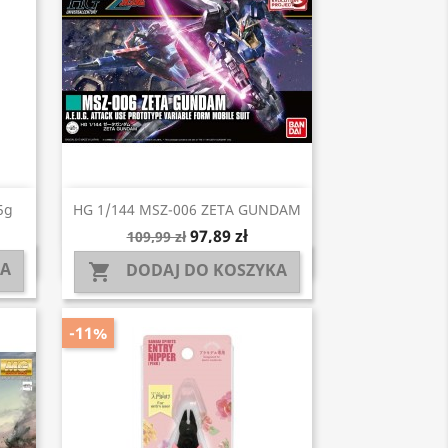
Szybki podgląd

5g
HG 1/144 MSZ-006 ZETA GUNDAM
97,89 zł
109,99 zł
KA
DODAJ DO KOSZYKA

-11%