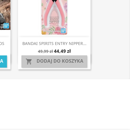
Szybki podgląd

OS
BANDAI SPIRITS ENTRY NIPPER...
44,49 zł
49,99 zł
KA
DODAJ DO KOSZYKA
