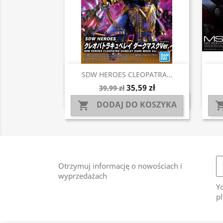
Szybki podgląd

SDW HEROES CLEOPATRA...
35,59 zł
39,99 zł
DODAJ DO KOSZYKA

Otrzymuj informację o nowościach i
wyprzedażach
Y
pl