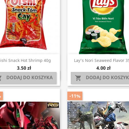
Szybki podgląd
Szybki podgląd


ishi Snack Hot Shrimp 40g
Lay's Nori Seaweed Flavor 3
3,50 zł
4,00 zł
DODAJ DO KOSZYKA
DODAJ DO KOSZY


%
-11%