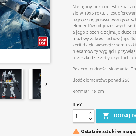
Następny poziom jest oznaczon
się w 1995 roku. I jest oferowan
najwyższej jakości tworzywa s
elementów od pozostałych serii
a jego złożenie zajmuje dużo c
możliwy zakres ruchów (np. Ru
serii dzięki wewnętrznemu szki
niesamowity wygląd I przywiąza
przeszkodzie żeby użyć farb a
Poziom trudności składania: T
Ilość elementów: ponad 250+

Rozmiar: 18 cm
Ilość

DODAJ D

Ostatnie sztuki w maga