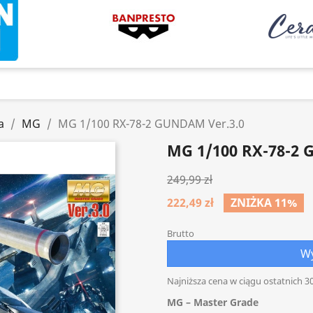
a
MG
MG 1/100 RX-78-2 GUNDAM Ver.3.0
MG 1/100 RX-78-2 
249,99 zł
222,49 zł
ZNIŻKA 11%
Brutto
Wy
Najniższa cena w ciągu ostatnich 30
MG – Master Grade