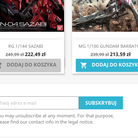
Szybki podgląd
Szybki podgląd


RG 1/144 SAZABI
MG 1/100 GUNDAM BARBAT
222,49 zł
213,59 zł
249,99 zł
239,99 zł
DODAJ DO KOSZYKA
DODAJ DO KOSZY


ou may unsubscribe at any moment. For that purpose,
ease find our contact info in the legal notice.