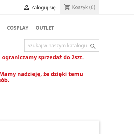
shopping_cart

Koszyk
(0)
Zaloguj się
COSPLAY
OUTLET

ograniczamy sprzedaż do 2szt.
 Mamy nadzieję, że dzięki temu
sób.