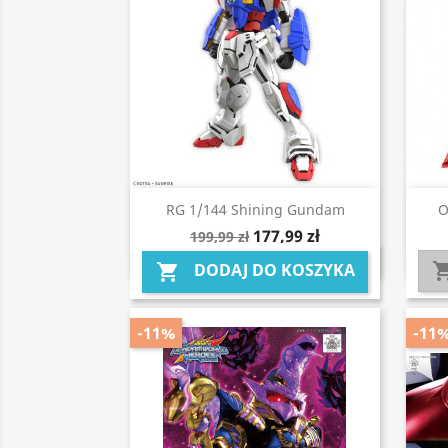
Szybki podgląd

RG 1/144 Shining Gundam
O
177,99 zł
199,99 zł
DODAJ DO KOSZYKA

-11%
-11