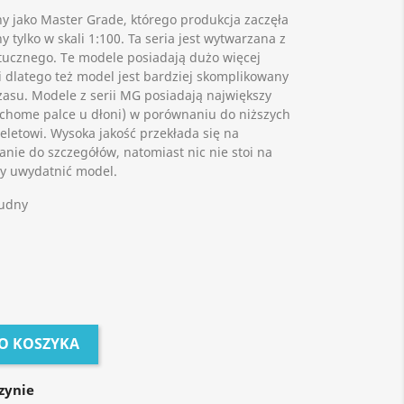
y jako Master Grade, którego produkcja zaczęła
y tylko w skali 1:100. Ta seria jest wytwarzana z
ztucznego. Te modele posiadają dużo więcej
 dlatego też model jest bardziej skomplikowany
zasu. Modele z serii MG posiadają największy
chome palce u dłoni) w porównaniu do niższych
eletowi. Wysoka jakość przekłada się na
nie do szczegółów, natomiast nic nie stoi na
by uwydatnić model.
rudny
O KOSZYKA
zynie