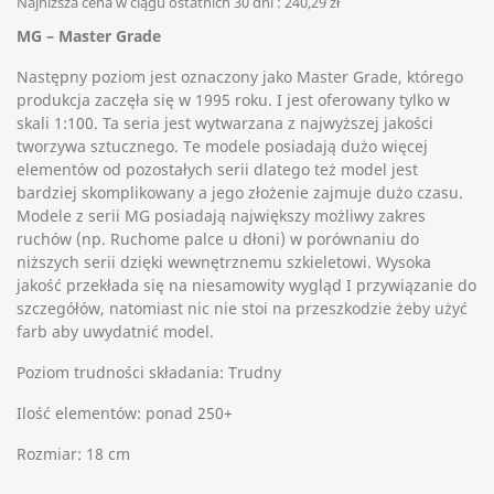
Najniższa cena w ciągu ostatnich 30 dni :
240,29 zł
MG – Master Grade
Następny poziom jest oznaczony jako Master Grade, którego
produkcja zaczęła się w 1995 roku. I jest oferowany tylko w
skali 1:100. Ta seria jest wytwarzana z najwyższej jakości
tworzywa sztucznego. Te modele posiadają dużo więcej
elementów od pozostałych serii dlatego też model jest
bardziej skomplikowany a jego złożenie zajmuje dużo czasu.
Modele z serii MG posiadają największy możliwy zakres
ruchów (np. Ruchome palce u dłoni) w porównaniu do
niższych serii dzięki wewnętrznemu szkieletowi. Wysoka
jakość przekłada się na niesamowity wygląd I przywiązanie do
szczegółów, natomiast nic nie stoi na przeszkodzie żeby użyć
farb aby uwydatnić model.
Poziom trudności składania: Trudny
Ilość elementów: ponad 250+
Rozmiar: 18 cm