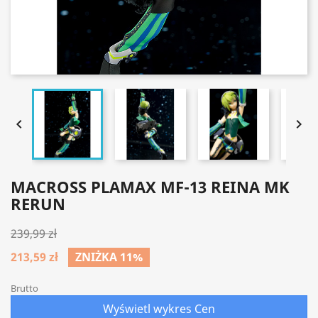


MACROSS PLAMAX MF-13 REINA MK
RERUN
239,99 zł
213,59 zł
ZNIŻKA 11%
Brutto
Wyświetl wykres Cen