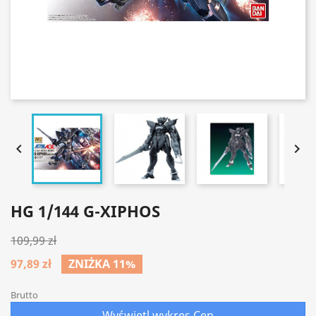


HG 1/144 G-XIPHOS
109,99 zł
97,89 zł
ZNIŻKA 11%
Brutto
Wyświetl wykres Cen