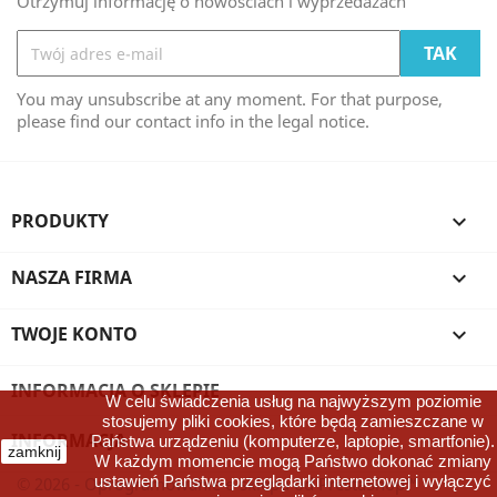
Otrzymuj informację o nowościach i wyprzedażach
You may unsubscribe at any moment. For that purpose,
please find our contact info in the legal notice.
PRODUKTY

NASZA FIRMA

TWOJE KONTO

INFORMACJA O SKLEPIE
W celu świadczenia usług na najwyższym poziomie
stosujemy pliki cookies, które będą zamieszczane w
INFORMACJA

Państwa urządzeniu (komputerze, laptopie, smartfonie).
zamknij
W każdym momencie mogą Państwo dokonać zmiany
ustawień Państwa przeglądarki internetowej i wyłączyć
© 2026 - Oprogramowanie e-sklepu od PrestaShop™