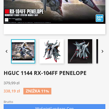


HGUC 1144 RX-104FF PENELOPE
379,99 zł
338,19 zł
ZNIŻKA 11%
Brutto
Wyświetl wykres Cen