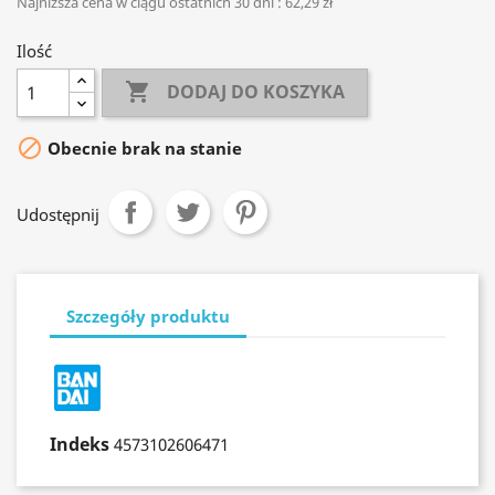
Najniższa cena w ciągu ostatnich 30 dni :
62,29 zł
Ilość

DODAJ DO KOSZYKA

Obecnie brak na stanie
Udostępnij
Szczegóły produktu
Indeks
4573102606471