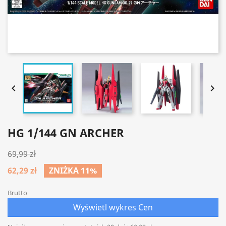


HG 1/144 GN ARCHER
69,99 zł
62,29 zł
ZNIŻKA 11%
Brutto
Wyświetl wykres Cen