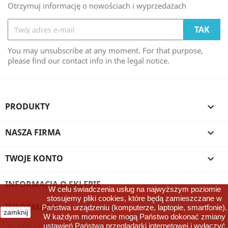
Otrzymuj informację o nowościach i wyprzedażach
You may unsubscribe at any moment. For that purpose,
please find our contact info in the legal notice.
PRODUKTY

NASZA FIRMA

TWOJE KONTO

INFORMACJA O SKLEPIE
W celu świadczenia usług na najwyższym poziomie
stosujemy pliki cookies, które będą zamieszczane w
INFORMACJA

Państwa urządzeniu (komputerze, laptopie, smartfonie).
zamknij
W każdym momencie mogą Państwo dokonać zmiany
ustawień Państwa przeglądarki internetowej i wyłączyć
© 2026 - Oprogramowanie e-sklepu od PrestaShop™