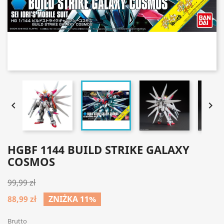


HGBF 1144 BUILD STRIKE GALAXY
COSMOS
99,99 zł
88,99 zł
ZNIŻKA 11%
Brutto