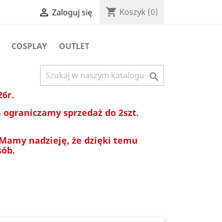
shopping_cart

Koszyk
(0)
Zaloguj się
COSPLAY
OUTLET

26r.
ograniczamy sprzedaż do 2szt.
 Mamy nadzieję, że dzięki temu
sób.