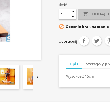
Ilość

DODAJ D

Obecnie brak na stanie
Udostępnij
Opis
Szczegóły p
Wysokość: 15cm
