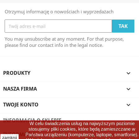
Otrzymuj informację o nowościach i wyprzedażach
You may unsubscribe at any moment. For that purpose,
please find our contact info in the legal notice.
PRODUKTY

NASZA FIRMA

TWOJE KONTO

INFORMACJA O SKLEPIE
W celu świadczenia usług na najwyższym poziomie
stosujemy pliki cookies, które będą zamieszczane w
INFORMACJA

Państwa urządzeniu (komputerze, laptopie, smartfonie).
zamknij