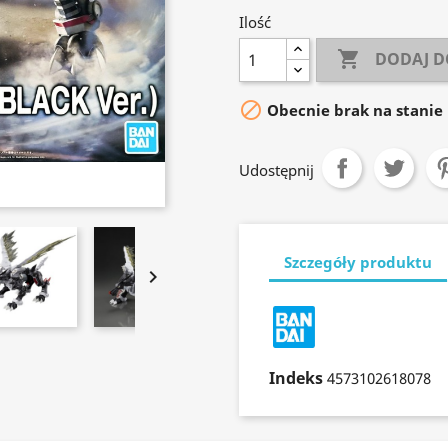
Ilość

DODAJ D

Obecnie brak na stanie
Udostępnij
Szczegóły produktu

Indeks
4573102618078