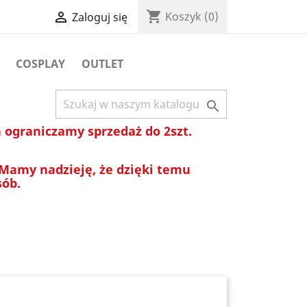
shopping_cart

Koszyk
(0)
Zaloguj się
COSPLAY
OUTLET

ograniczamy sprzedaż do 2szt.
 Mamy nadzieję, że dzięki temu
sób.