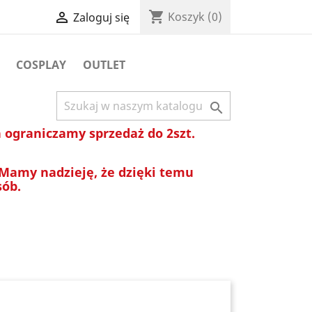
shopping_cart

Koszyk
(0)
Zaloguj się
COSPLAY
OUTLET

ograniczamy sprzedaż do 2szt.
 Mamy nadzieję, że dzięki temu
sób.