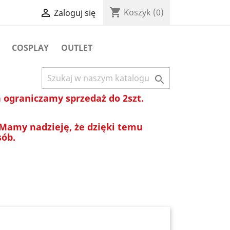
shopping_cart

Koszyk
(0)
Zaloguj się
COSPLAY
OUTLET

ograniczamy sprzedaż do 2szt.
 Mamy nadzieję, że dzięki temu
sób.