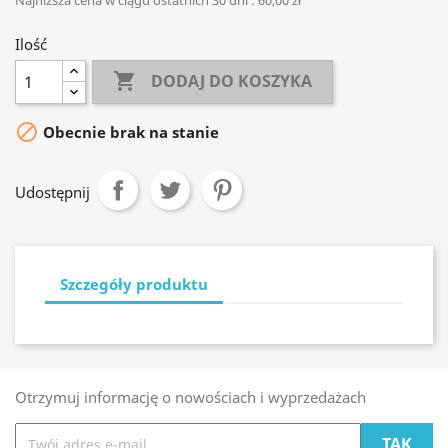
Najniższa cena w ciągu ostatnich 30 dni :
60,00 zł
Ilość

DODAJ DO KOSZYKA

Obecnie brak na stanie
Udostępnij
Szczegóły produktu
Otrzymuj informację o nowościach i wyprzedażach