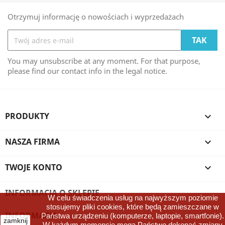
Otrzymuj informację o nowościach i wyprzedażach
You may unsubscribe at any moment. For that purpose,
please find our contact info in the legal notice.
PRODUKTY

NASZA FIRMA

TWOJE KONTO

INFORMACJA O SKLEPIE
W celu świadczenia usług na najwyższym poziomie
stosujemy pliki cookies, które będą zamieszczane w
INFORMACJA

Państwa urządzeniu (komputerze, laptopie, smartfonie).
zamknij
W każdym momencie mogą Państwo dokonać zmiany