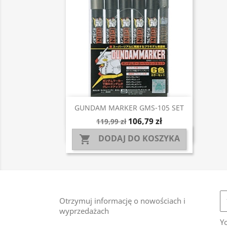
Szybki podgląd

GUNDAM MARKER GMS-105 SET
106,79 zł
119,99 zł
DODAJ DO KOSZYKA

Otrzymuj informację o nowościach i
wyprzedażach
Y