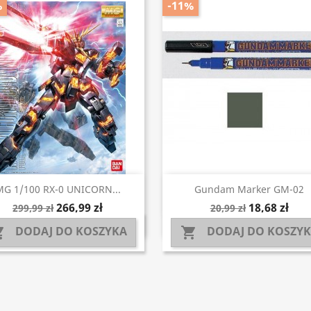
%
-11%
Szybki podgląd
Szybki podgląd


MG 1/100 RX-0 UNICORN...
Gundam Marker GM-02
266,99 zł
18,68 zł
299,99 zł
20,99 zł
DODAJ DO KOSZYKA
DODAJ DO KOSZY

