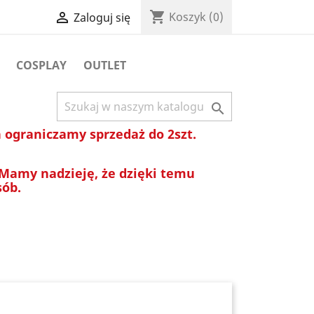
shopping_cart

Koszyk
(0)
Zaloguj się
COSPLAY
OUTLET

ograniczamy sprzedaż do 2szt.
 Mamy nadzieję, że dzięki temu
sób.