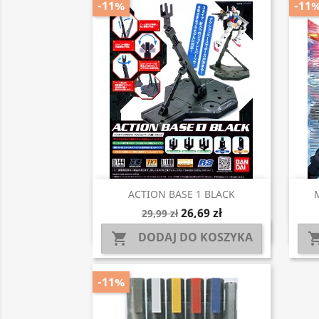
-11%
-11
Szybki podgląd

ACTION BASE 1 BLACK
26,69 zł
29,99 zł
DODAJ DO KOSZYKA

-11%