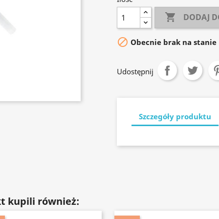

DODAJ D

Obecnie brak na stanie
Udostępnij
Szczegóły produktu
t kupili również: