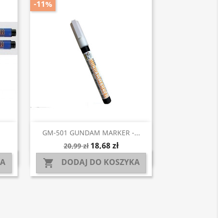
-11%
Szybki podgląd

GM-501 GUNDAM MARKER -...
18,68 zł
20,99 zł
KA
DODAJ DO KOSZYKA
