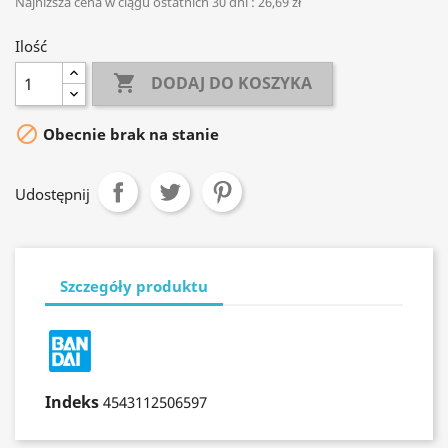
Najniższa cena w ciągu ostatnich 30 dni :
26,69 zł
Ilość

DODAJ DO KOSZYKA

Obecnie brak na stanie
Udostępnij
Szczegóły produktu
Indeks
4543112506597