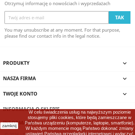
Otrzymuj informację o nowościach i wyprzedażach
You may unsubscribe at any moment. For that purpose,
please find our contact info in the legal notice.
PRODUKTY

NASZA FIRMA

TWOJE KONTO

INFORMACJA O SKLEPIE
W celu świadczenia usług na najwyższym poziomie
stosujemy pliki cookies, które będą zamieszczane w
INFORMACJA

Państwa urządzeniu (komputerze, laptopie, smartfonie).
zamknij
W każdym momencie mogą Państwo dokonać zmiany
ustawień Państwa przeglądarki internetowej i wyłączyć
© 2026 - Oprogramowanie e-sklepu od PrestaShop™