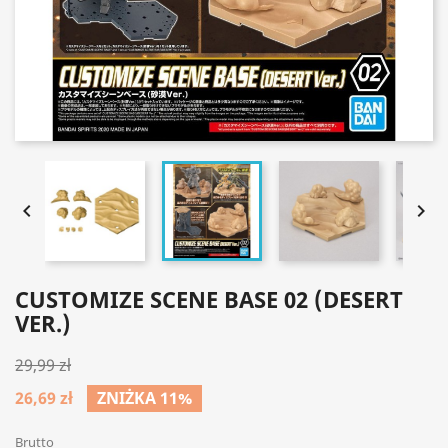


CUSTOMIZE SCENE BASE 02 (DESERT
VER.)
29,99 zł
26,69 zł
ZNIŻKA 11%
Brutto